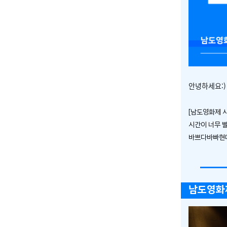
안녕하세요:)
[남도영화제 시
시간이 너무 빨
바쁘다바빠현
남도영화