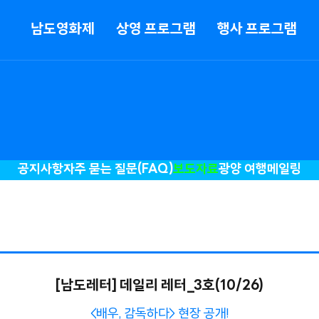
메뉴
남도영화제
상영 프로그램
행사 프로그램
공지사항
자주 묻는 질문(FAQ)
보도자료
광양 여행
메일링
[남도레터] 데일리 레터_3호(10/26)
<배우, 감독하다> 현장 공개!