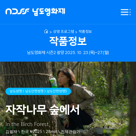
NDFF
전체
-
메뉴
남도영화제
시즌2
상영 프로그램
작품정보
광양
작품정보
남도영화제 시즌2 광양 2025. 10. 23.(목)~27.(월)
남도경쟁 > 남도단편경쟁 > 남도단편경쟁5
자작나무 숲에서
In the Birch Forest
김필재 \ 한국 \ 2025 \ 28min \ 전체관람가