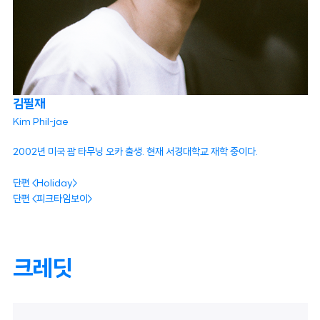
김필재
Kim Phil-jae
2002년 미국 괌 타무닝 오카 출생. 현재 서경대학교 재학 중이다.
단편 <Holiday>
단편 <피크타임보이>
크레딧