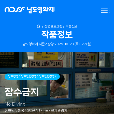
NDFF
전체
-
메뉴
남도영화제
시즌2
상영 프로그램
작품정보
광양
작품정보
남도영화제 시즌2 광양 2025. 10. 23.(목)~27.(월)
남도경쟁 > 남도단편경쟁 > 남도단편경쟁2
잠수금지
No Diving
장현빈 \ 한국 \ 2024 \ 17min \ 전체관람가