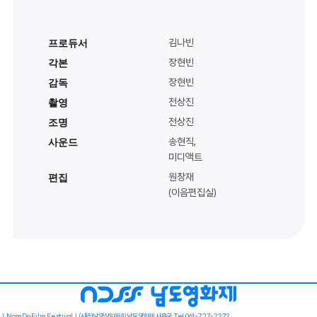
김나빈
프로듀서
장현빈
각본
장현빈
감독
전상진
촬영
전상진
조명
송현직,
사운드
미디액트
원창재
편집
(이음편집실)
NamDo Film Festival
(사)전남영상위원회 남도영화제 사무국 Tel.061-727-2272