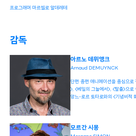
프로그래머 마르셀로 알데레테
감독
아르노 데뮈앵크
Arnaud DEMUYNCK
단편·중편 애니메이션을 중심으로 작
>, <베일의 그늘에서>, <탈출>으
앙느-로르 토타로와의 <기념비적 화
모르간 시몽