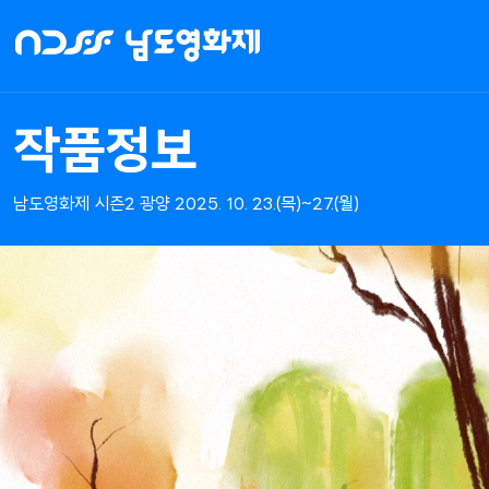
NDFF
-
남도영화제
시즌2
작품정보
광양
남도영화제 시즌2 광양 2025. 10. 23.(목)~27.(월)