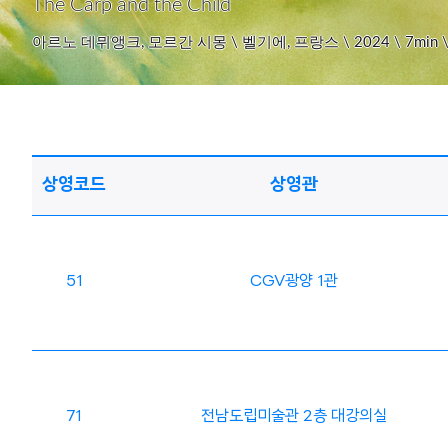
The Carp and the Child
아르노 데뮈앵크, 모르간 시몽 \ 벨기에, 프랑스 \ 2024 \ 7mi
상영코드
상영관
51
CGV광양 1관
71
전남도립미술관 2층 대강의실