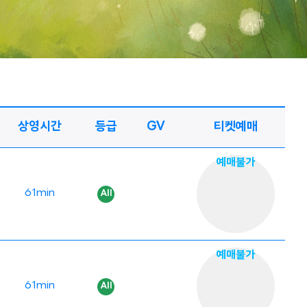
상영시간
등급
GV
티켓예매
예매불가
61min
예매불가
61min