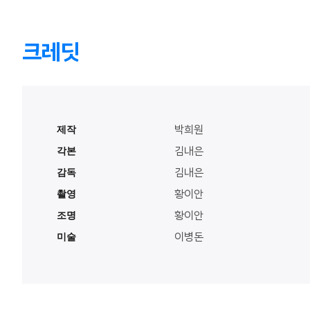
크레딧
제작
박희원
각본
김내은
감독
김내은
촬영
황이안
조명
황이안
미술
이병돈