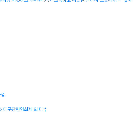
부처럼 짜릿하고 후련한 순간, 소박하고 따뜻한 순간이 그들에게 더 많이
업.
다> 대구단편영화제 외 다수