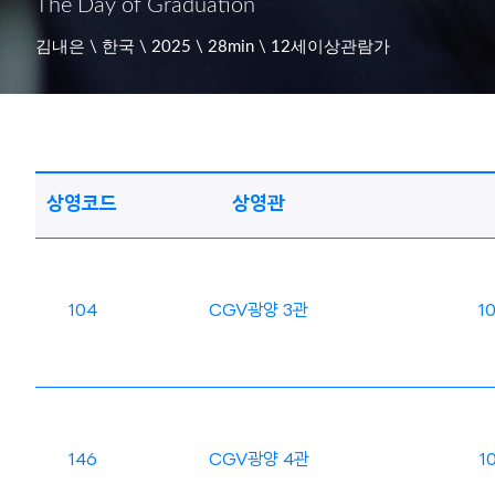
The Day of Graduation
김내은 \ 한국 \ 2025 \ 28min \ 12세이상관람가
상영코드
상영관
104
CGV광양 3관
1
146
CGV광양 4관
1