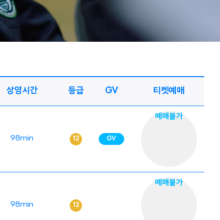
상영시간
등급
GV
티켓예매
예매불가
98min
GV
예매불가
98min