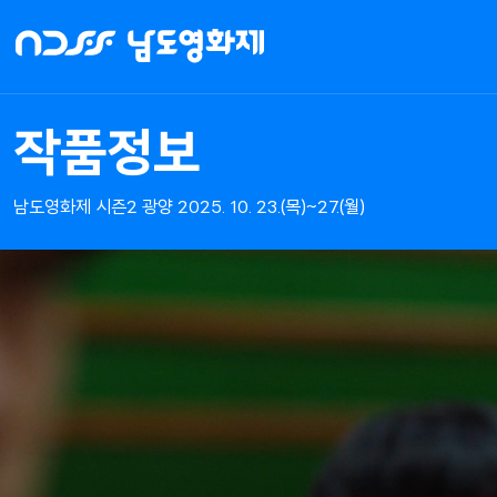
NDFF
-
남도영화제
시즌2
작품정보
광양
남도영화제 시즌2 광양 2025. 10. 23.(목)~27.(월)