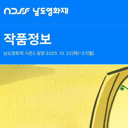
NDFF
-
남도영화제
시즌2
작품정보
광양
남도영화제 시즌2 광양 2025. 10. 23.(목)~27.(월)