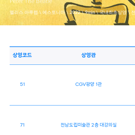
Peter The Beatle
멜리스 아루렙 \ 에스토니아 \ 2022 \ 9min \ 국내최초상영 \
상영코드
상영관
51
CGV광양 1관
71
전남도립미술관 2층 대강의실