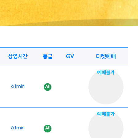
상영시간
등급
GV
티켓예매
예매불가
61min
예매불가
61min